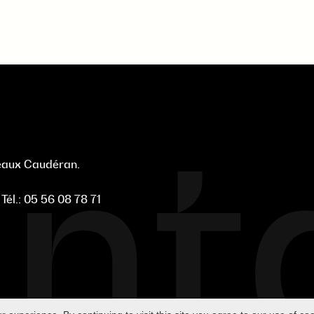
nt
deaux Caudéran.
-
Tél.:
05 56 08 78 71