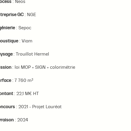
ocess
: Neos
treprise GC
: NGE
génierie
: Sepoc
oustique
: Viam
aysage
: Trouillot Hermel
ssion
: loi MOP + SIGN + colorimétrie
rface
: 7 760 m²
ontant
: 22,1 M€ HT
ncours
: 2021 - Projet Lauréat
vraison
: 2024