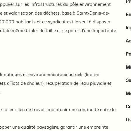
Pr
'appuyer sur les infrastructures du pôle environnement
 et valorisation des déchets, base à Saint-Denis-de-
En
00 000 habitants et ce syndicat est le seul à disposer
In
out de même tripler de taille et se parer d'une importante
Ac
P
Mi
limatiques et environnementaux actuels (limiter
Su
ets d’îlots de chaleur), récupération de l'eau pluviale et
.
M
Co
s à leur lieu de travail, maintenir une continuité entre le
Li
lopper une qualité paysagère, garantir une empreinte