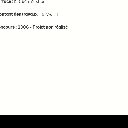
rface :
12 694 m2 shon
ntant des travaux :
15 M€ HT
ncours :
2006 -
Projet non réalisé